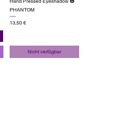
Hand Pressed Eyeshadow 🎃
PHANTOM
Preis
13,50 €
Nicht verfügbar