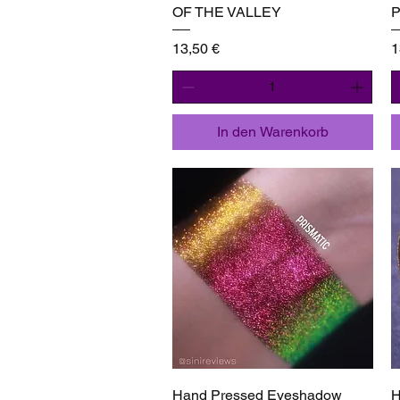
OF THE VALLEY
Preis
P
13,50 €
1
In den Warenkorb
Schnellansicht
Hand Pressed Eyeshadow
H