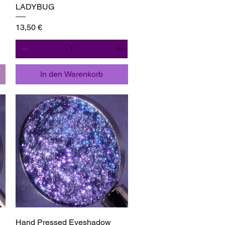
LADYBUG
Preis
13,50 €
In den Warenkorb
Schnellansicht
Hand Pressed Eyeshadow