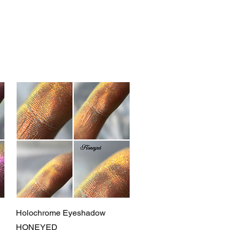
Schnellansicht
Holochrome Eyeshadow
HONEYED