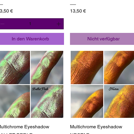
reis
Preis
3,50 €
13,50 €
In den Warenkorb
Nicht verfügbar
Schnellansicht
Schnellansicht
ultichrome Eyeshadow
Multichrome Eyeshadow