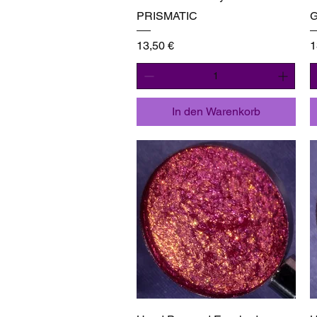
PRISMATIC
Preis
P
13,50 €
1
In den Warenkorb
Schnellansicht