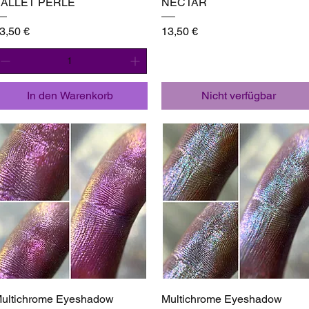
ALLET PERLE
NECTAR
reis
Preis
3,50 €
13,50 €
In den Warenkorb
Nicht verfügbar
Schnellansicht
Schnellansicht
ultichrome Eyeshadow
Multichrome Eyeshadow