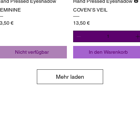
and Pressed Eyeshadow
Hand Pressed Eyeshadow 🎃
EMININE
COVEN’S VEIL
reis
Preis
3,50 €
13,50 €
Nicht verfügbar
In den Warenkorb
Mehr laden