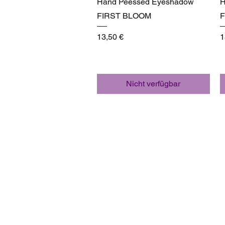
Hand Peessed Eyeshadow
H
FIRST BLOOM
F
Preis
P
13,50 €
1
Nicht verfügbar