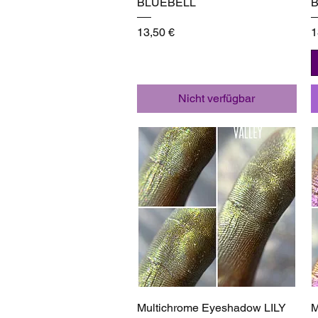
BLUEBELL
B
Preis
P
13,50 €
1
Nicht verfügbar
Schnellansicht
Multichrome Eyeshadow LILY
M