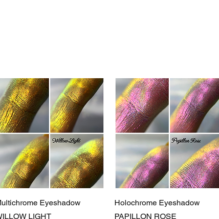
ok forward to serving you when we return!
Schnellansicht
Schnellansicht
ultichrome Eyeshadow
Holochrome Eyeshadow
ILLOW LIGHT
PAPILLON ROSE