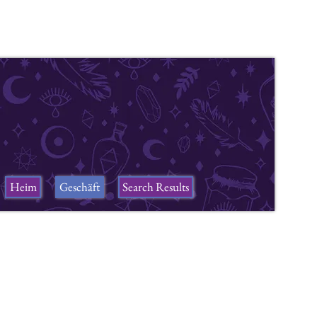
Heim
Geschäft
Search Results
ers
n a