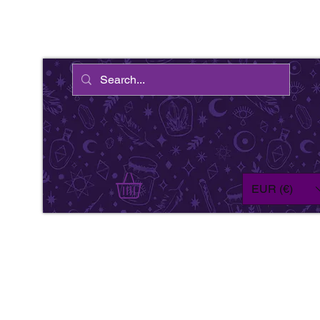
EUR (€)
We'
wil
fe