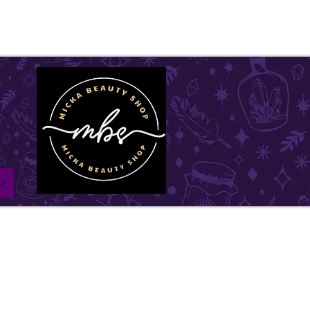
ll be on vacation for the entire month of July. Ord
l remain open until July1st and will be shipped withi
w days. Thank you for your understanding, and we