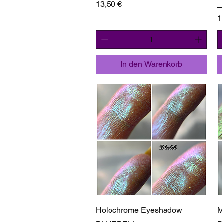
Preis
13,50 €
P
1
In den Warenkorb
Schnellansicht
Holochrome Eyeshadow
M