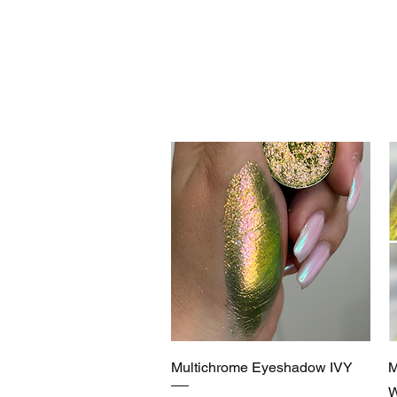
lo
Schnellansicht
Multichrome Eyeshadow IVY
M
W